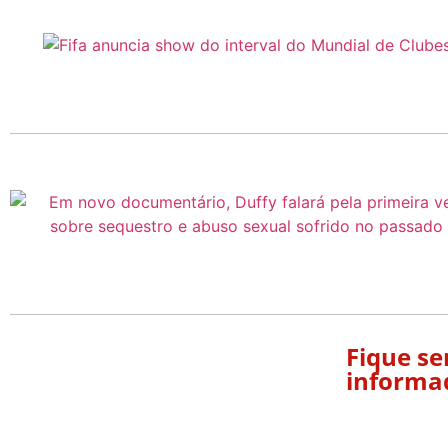
Fique s
informa