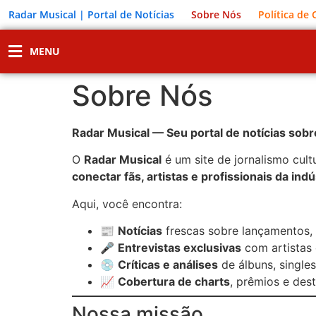
Radar Musical | Portal de Notícias
Sobre Nós
Política de
MENU
Sobre Nós
Radar Musical — Seu portal de notícias sob
O
Radar Musical
é um site de jornalismo cult
conectar fãs, artistas e profissionais da in
Aqui, você encontra:
📰
Notícias
frescas sobre lançamentos, 
🎤
Entrevistas exclusivas
com artistas 
💿
Críticas e análises
de álbuns, single
📈
Cobertura de charts
, prêmios e dest
Nossa missão