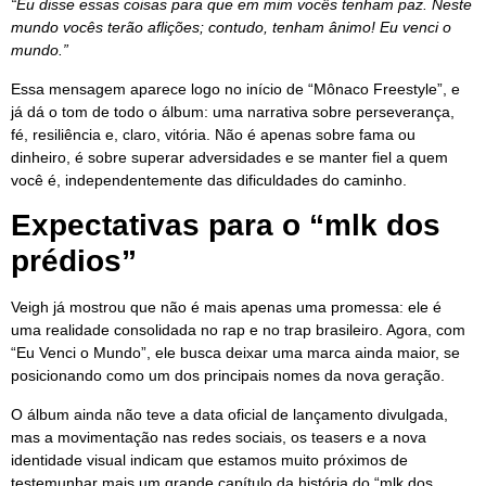
“Eu disse essas coisas para que em mim vocês tenham paz. Neste
mundo vocês terão aflições; contudo, tenham ânimo! Eu venci o
mundo.”
Essa mensagem aparece logo no início de “Mônaco Freestyle”, e
já dá o tom de todo o álbum: uma narrativa sobre perseverança,
fé, resiliência e, claro, vitória. Não é apenas sobre fama ou
dinheiro, é sobre superar adversidades e se manter fiel a quem
você é, independentemente das dificuldades do caminho.
Expectativas para o “mlk dos
prédios”
Veigh já mostrou que não é mais apenas uma promessa: ele é
uma realidade consolidada no rap e no trap brasileiro. Agora, com
“Eu Venci o Mundo”, ele busca deixar uma marca ainda maior, se
posicionando como um dos principais nomes da nova geração.
O álbum ainda não teve a data oficial de lançamento divulgada,
mas a movimentação nas redes sociais, os teasers e a nova
identidade visual indicam que estamos muito próximos de
testemunhar mais um grande capítulo da história do “mlk dos