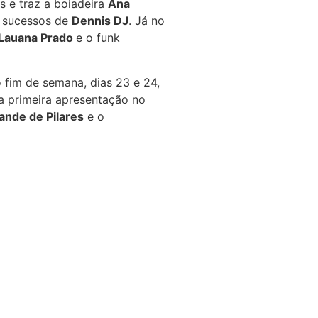
s e traz a boiadeira
Ana
s sucessos de
Dennis DJ
. Já no
Lauana Prado
e o funk
 fim de semana, dias 23 e 24,
ua primeira apresentação no
ande de Pilares
e o