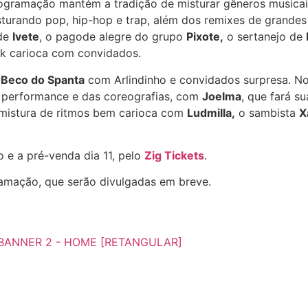
programação mantém a tradição de misturar gêneros musicai
sturando pop, hip-hop e trap, além dos remixes de grande
 de
Ivete
, o pagode alegre do grupo
Pixote,
o sertanejo de
k carioca com convidados.
s
Beco do Spanta
com Arlindinho e convidados surpresa. No
 performance e das coreografias, com
Joelma
, que fará s
mistura de ritmos bem carioca com
Ludmilla,
o sambista
X
 e a pré-venda dia 11, pelo
Zig Tickets
.
ramação, que serão divulgadas em breve.