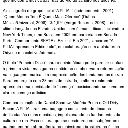
que moldou a música das ruas do Rio de Janeiro nos anos 90.
A discografia do grupo inclui “A FILIAL” (independente, 2001),
“Quem Menos Tem É Quem Mais Oferece” (Dubas
Música/Universal, 2006), “$ 1,99” (Verge Records, 2008) – este
último lançado nos Estados Unidos com ótimas críticas, incluindo o
New York Times, e no Brasil em 2009 em parceria com Bocada
Forte, Cemporcento SKATE e Ezekiel. Em 2021, lançaram “A
FILIAL apresenta Eddie Lolo”, em colaboração com a plataforma
Odysee e o coletivo Ademafia.
O título “Primeiro Disco” para o quinto álbum pode parecer confuso
à primeira vista, mas ganha sentido ao se observar a reformulação
na linguagem musical e a reaproximação dos fundamentos do rap.
Para um projeto com 28 anos de estrada, o álbum realmente
apresenta uma identidade de “começo”, posicionando-se como um
claro recomeço artístico.
Com participações de Daniel Shadow, Matéria Prima e Old Dirty
Bacon, A FILIAL traz uma bagagem consistente de décadas
dedicadas às rimas e batidas, impulsionando os fundamentos da
cultura de rua. Essa cultura, que se desdobrou em subgêneros e
ganhou enorme abrangência no mainstream brasileiro na última