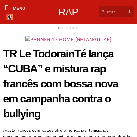
MENU
RAP
PUBLICIDADE
TR Le TodorainTé lança
“CUBA” e mistura rap
francês com bossa nova
em campanha contra o
bullying
Artista francês com raízes afro-americanas, tunisianas,
marroquinas e francesas aposta em sonoridade leve para abordar