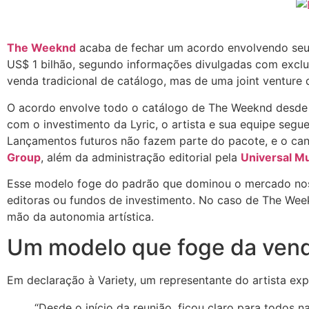
The Weeknd
acaba de fechar um acordo envolvendo seu
US$ 1 bilhão, segundo informações divulgadas com exclu
venda tradicional de catálogo, mas de uma joint venture q
O acordo envolve todo o catálogo de The Weeknd desde o 
com o investimento da Lyric, o artista e sua equipe segue
Lançamentos futuros não fazem parte do pacote, e o ca
Group
, além da administração editorial pela
Universal Mu
Esse modelo foge do padrão que dominou o mercado nos 
editoras ou fundos de investimento. No caso de The Weekn
mão da autonomia artística.
Um modelo que foge da venda
Em declaração à Variety, um representante do artista exp
“Desde o início da reunião, ficou claro para todos n