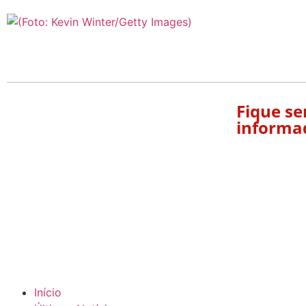
Fique s
informa
Início