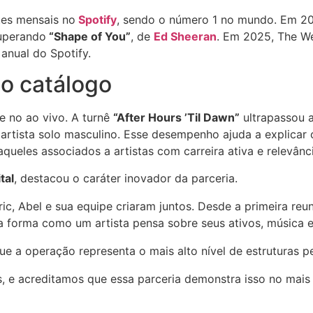
tes mensais no
Spotify
, sendo o número 1 no mundo. Em 2
superando
“Shape of You”
, de
Ed Sheeran
. Em 2025, The W
anual do Spotify.
do catálogo
e no ao vivo. A turnê
“After Hours ’Til Dawn”
ultrapassou 
rtista solo masculino. Esse desempenho ajuda a explicar 
queles associados a artistas com carreira ativa e relevânci
tal
, destacou o caráter inovador da parceria.
, Abel e sua equipe criaram juntos. Desde a primeira reun
forma como um artista pensa sobre seus ativos, música e
e a operação representa o mais alto nível de estruturas pe
as, e acreditamos que essa parceria demonstra isso no mais 