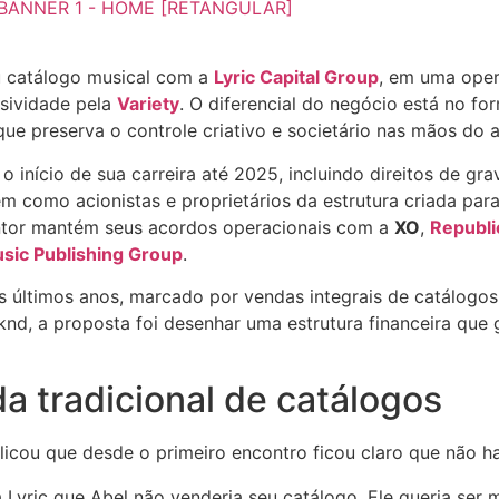
 catálogo musical com a
Lyric Capital Group
, em uma oper
sividade pela
Variety
. O diferencial do negócio está no fo
ue preserva o controle criativo e societário nas mãos do ar
início de sua carreira até 2025, incluindo direitos de g
m como acionistas e proprietários da estrutura criada para
ntor mantém seus acordos operacionais com a
XO
,
Republi
sic Publishing Group
.
últimos anos, marcado por vendas integrais de catálogos
d, a proposta foi desenhar uma estrutura financeira que g
 tradicional de catálogos
licou que desde o primeiro encontro ficou claro que não h
a Lyric que Abel não venderia seu catálogo. Ele queria ser m