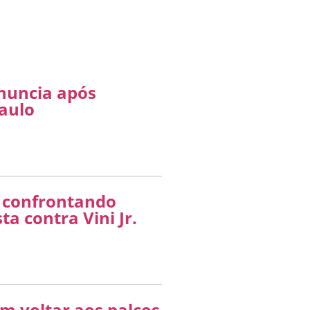
onuncia após
aulo
 confrontando
ta contra Vini Jr.
em voltar aos palcos