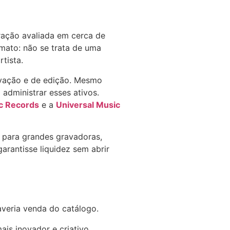
ação avaliada em cerca de
rmato: não se trata de uma
tista.
ravação e de edição. Mesmo
 administrar esses ativos.
c Records
e a
Universal Music
 para grandes gravadoras,
arantisse liquidez sem abrir
averia venda do catálogo.
ais inovador e criativo