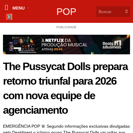
MENU
POP
PUBLICIDADE
The Pussycat Dolls prepara
retorno triunfal para 2026
com nova equipe de
agenciamento
EMERGÊNCIA POP 🚨 Segundo informações exclusivas divulgadas
pelo Dealdigest o icônico grupo The Pussycat Dolls vai voltar aos