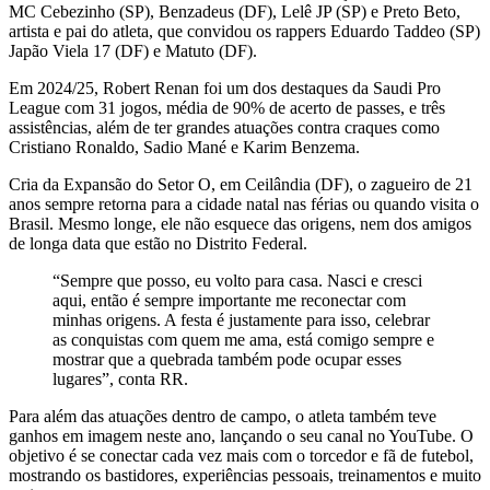
MC Cebezinho (SP), Benzadeus (DF), Lelê JP (SP) e Preto Beto,
artista e pai do atleta, que convidou os rappers Eduardo Taddeo (SP)
Japão Viela 17 (DF) e Matuto (DF).
Em 2024/25, Robert Renan foi um dos destaques da Saudi Pro
League com 31 jogos, média de 90% de acerto de passes, e três
assistências, além de ter grandes atuações contra craques como
Cristiano Ronaldo, Sadio Mané e Karim Benzema.
Cria da Expansão do Setor O, em Ceilândia (DF), o zagueiro de 21
anos sempre retorna para a cidade natal nas férias ou quando visita o
Brasil. Mesmo longe, ele não esquece das origens, nem dos amigos
de longa data que estão no Distrito Federal.
“Sempre que posso, eu volto para casa. Nasci e cresci
aqui, então é sempre importante me reconectar com
minhas origens. A festa é justamente para isso, celebrar
as conquistas com quem me ama, está comigo sempre e
mostrar que a quebrada também pode ocupar esses
lugares”, conta RR.
Para além das atuações dentro de campo, o atleta também teve
ganhos em imagem neste ano, lançando o seu canal no YouTube. O
objetivo é se conectar cada vez mais com o torcedor e fã de futebol,
mostrando os bastidores, experiências pessoais, treinamentos e muito