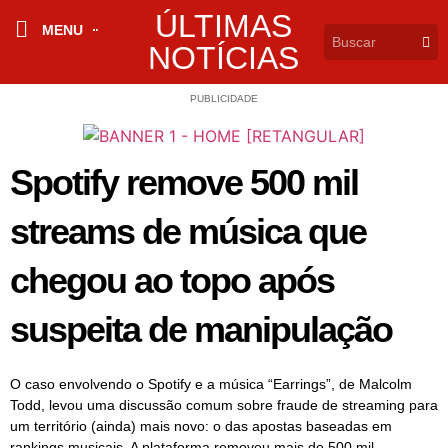
ÚLTIMAS
MENU
NOTÍCIAS
PUBLICIDADE
Spotify remove 500 mil
streams de música que
chegou ao topo após
suspeita de manipulação
O caso envolvendo o Spotify e a música “Earrings”, de Malcolm
Todd, levou uma discussão comum sobre fraude de streaming para
um território (ainda) mais novo: o das apostas baseadas em
rankings musicais. A plataforma removeu mais de 500 mil