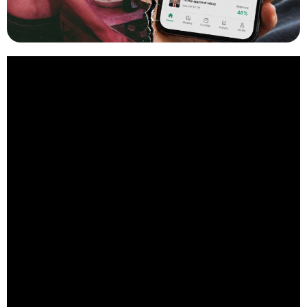
O caso envolvendo o
Spotify
e a música
“Earrings”
, de
Malcolm
Todd
, levou uma discussão comum sobre fraude de streaming
para um território (ainda) mais novo: o das apostas baseadas em
rankings musicais. A plataforma removeu mais de 500 mil
reproduções da faixa depois de identificar indícios de streams
artificiais nos Estados Unidos.
A música havia chegado ao primeiro lugar da parada diária
americana do serviço após um salto repentino de cerca de 70%
nas reproduções entre domingo e segunda-feira. Depois da
revisão, o desempenho foi corrigido e a faixa passou a aparecer na
quarta posição.
O ponto mais sensível é que a alta ocorreu em paralelo a
movimentações no mercado de previsões
Kalshi
, onde os