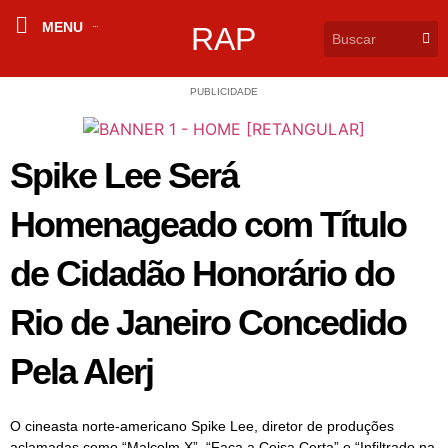
MENU
RAP
PUBLICIDADE
Spike Lee Será
Homenageado com Título
de Cidadão Honorário do
Rio de Janeiro Concedido
Pela Alerj
O cineasta norte-americano Spike Lee, diretor de produções
aclamadas como “Malcolm X”, “Faça a Coisa Certa” e “Infiltrado na