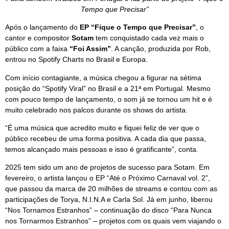
Tempo que Precisar”
Após o lançamento do
EP “Fique o Tempo que Precisar”
, o
cantor e compositor
Sotam
tem conquistado cada vez mais o
público com a faixa
“Foi Assim”
. A canção, produzida por Rob,
entrou no Spotify Charts no Brasil e Europa.
Com início contagiante, a música chegou a figurar na sétima
posição do “Spotify Viral” no Brasil e a 21ª em Portugal. Mesmo
com pouco tempo de lançamento, o som já se tornou um hit e é
muito celebrado nos palcos durante os shows do artista.
“É uma música que acredito muito e fiquei feliz de ver que o
público recebeu de uma forma positiva. A cada dia que passa,
temos alcançado mais pessoas e isso é gratificante”, conta.
2025 tem sido um ano de projetos de sucesso para Sotam. Em
fevereiro, o artista lançou o EP “Até o Próximo Carnaval vol. 2”,
que passou da marca de 20 milhões de streams e contou com as
participações de Torya, N.I.N.A e Carla Sol. Já em junho, liberou
“Nos Tornamos Estranhos” – continuação do disco “Para Nunca
nos Tornarmos Estranhos” – projetos com os quais vem viajando o