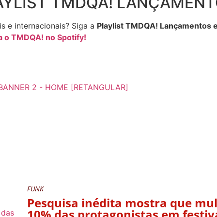
AYLIST TMDQA! LANÇAMEN
is e internacionais? Siga a
Playlist TMDQA! Lançamentos e
a o TMDQA! no Spotify!
FUNK
Pesquisa inédita mostra que mu
10% das protagonistas em festiv