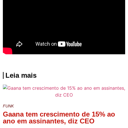
Leia mais:
Fonte
Leia mais
FUNK
Gaana tem crescimento de 15% ao
ano em assinantes, diz CEO