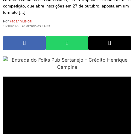
competição, que abre inscrições em 27 de outubro, aposta em um
formato […]
Por
Radar Musical
16/10/2025
Atualizado às 14:33
O
sertanejo
renova sua aposta em novos nomes com o
lançamento da 2ª edição do
Caça Talentos
, uma iniciativa que une
o
Folks Pub Sertanejo
e a
Agroplay
, escritório que administra
carreiras como as de
Ana Castela
,
Léo & Raphael
e
Countrybeat
. A competição, que abre inscrições em 27 de
outubro, aposta em um formato nacional para identificar novos