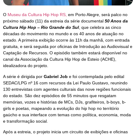
O
Museu da Cultura Hip Hop RS,
em Porto Alegre, será palco no
próximo sábado (11) da estreia da série documental
50 Anos da
Cultura Hip Hop – Rio Grande do Sul
, que celebra as cinco
décadas do movimento no mundo e os 40 anos de atuação no
estado. A primeira exibição ocorre às 11h da manhã, com entrada
gratuita, e será seguida por oficinas de Introdução ao Audiovisual e
Captação de Recursos. O episódio também estará disponível no
canal da Associação da Cultura Hip Hop de Esteio (ACHE),
idealizadora do projeto.
A série é dirigida por
Gabriel Job
e foi contemplada pelo edital
SEDAC/LPG nº 16 com recursos da Lei Paulo Gustavo, reunindo
130 entrevistas com agentes culturais das nove regiões funcionais
do estado. São dez episódios de 55 minutos que resgatam
memórias, vozes e histórias de MCs, DJs, grafiteiros, b-boys, b-
girls e poetas, mapeando a evolução do hip hop no território
gaúcho e sua interface com temas como política, economia, moda
e transformação social.
Após a estreia, o projeto inicia um circuito de exibições e oficinas