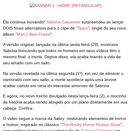
Ela continua inovando!
Sabrina Carpenter
surpreendeu ao lançar
DOIS finais alternativos para o clipe de “
Tears
”, single do seu novo
álbum “
Man’s Best Friend
”.
A versão original, lançada na última sexta-feira (29), mostrava
Sabrina brincando que todos os homens em seus vídeos têm o
mesmo final: a morte. Depois disso, ela acaba tirando a vida de
seu amado com um salto.
Na versão revelada na última segunda (1º), em vez de eliminar o
namorado com seu salto, a morte acontece após uma árvore
acabar caindo em cima do interesse amoroso de Sabrina.
E agora, no novo trecho divulgado nesta terça-feira (2), o mocinho
da história acaba sendo atingido por um piano diretamente em sua
cabeça. Confira:
O vídeo segue a marca da Sabry: misturando elementos de horror
e humor, inspirado no clássico “
The Rocky Horror Picture Show
”,
com estética burlesca e a participação de
Colman Domingo
em