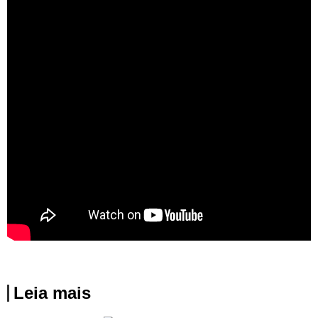
metrô
The Town celebra o rap, o trap e o hip hop com Travis Scott, Don
Toliver, Burna Boy e Lauryn Hill
Veigh apresenta o conceito do álbum “Eu Venci o Mundo” em
première no Planetário do Ibirapuera
Siga nossas playlists no Spotify – são mais de 600 músicas!
Relacionado
Fonte
Leia mais