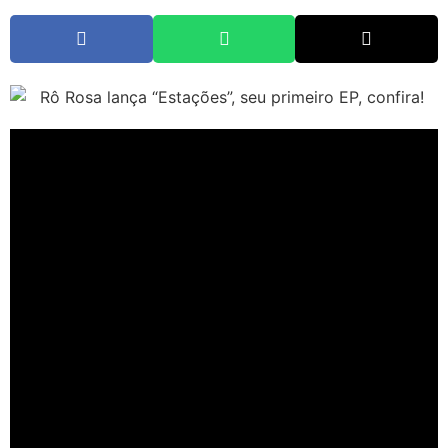
Rô Rosa,
rapper e cantor de São José dos Campos, lança o
primeiro EP de sua carreira,
“Estações”,
que chegou às
plataformas digitais nesta quarta-feira (25). EME Lab, selo da EME
cultural, apresenta o projeto com produção musical de
Patrício
Sid,
e promete aquecer ouvidos e corações com faixas que
retratam diferentes fases da vida do artista e dos relacionamentos,
que ora passam por momentos mais frios, ora mais quentes, mas
sempre dentro do contexto de viver paixões em meio ao cenário de
uma grande metrópole.
“Esse projeto reflete a minha vivência perto dos 30
anos, que foi a semente que iluminou a gente para