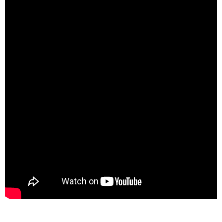
22ª posição em 6 de setembro de 2025.
OUÇA AGORA MESMO A
PLAYLIST TMDQA!
LANÇAMENTOS
Quer ficar por dentro dos principais lançamentos nacionais e
internacionais? Siga a
Playlist TMDQA! Lançamentos e
descubra o que há de melhor do mainstream ao
underground; aproveite e
siga o TMDQA! no Spotify!
Fonte