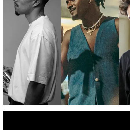
Desde sua origem, o
rap
sempre flertou com a mistura de 
incorporar a batida do morro em seus discos, enquanto
M
elegância.