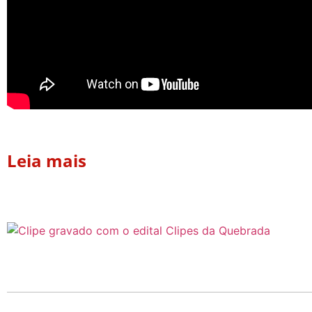
escolhe o risco — e acerta.
Fonte
Leia mais