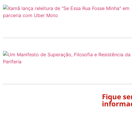
Fique s
informa