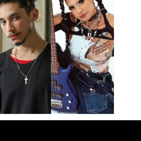
gêneros. No Brasil, o samba foi parceiro natural dessa fu
ano Brown
, no soul-funk de
Boogie Naipe
, mostrou que a