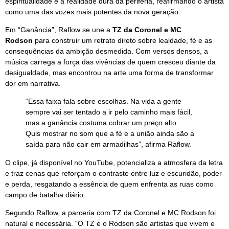
espiritualidade e a realidade dura da periferia, reafirmando o artista
como uma das vozes mais potentes da nova geração.
Em “Ganância”, Raflow se une a
TZ da Coronel e MC
Rodson
para construir um retrato direto sobre lealdade, fé e as
consequências da ambição desmedida. Com versos densos, a
música carrega a força das vivências de quem cresceu diante da
desigualdade, mas encontrou na arte uma forma de transformar
dor em narrativa.
“Essa faixa fala sobre escolhas. Na vida a gente
sempre vai ser tentado a ir pelo caminho mais fácil,
mas a ganância costuma cobrar um preço alto.
Quis mostrar no som que a fé e a união ainda são a
saída para não cair em armadilhas”, afirma Raflow.
O clipe, já disponível no YouTube, potencializa a atmosfera da letra
e traz cenas que reforçam o contraste entre luz e escuridão, poder
e perda, resgatando a essência de quem enfrenta as ruas como
campo de batalha diário.
Segundo Raflow, a parceria com TZ da Coronel e MC Rodson foi
natural e necessária. “O TZ e o Rodson são artistas que vivem e