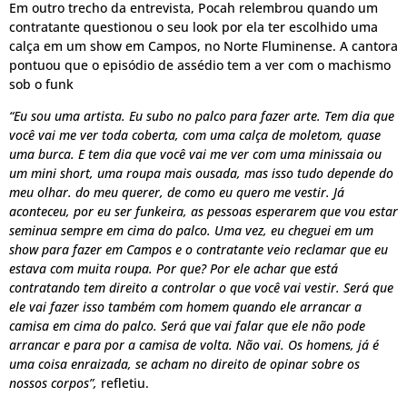
Em outro trecho da entrevista, Pocah relembrou quando um
contratante questionou o seu look por ela ter escolhido uma
calça em um show em Campos, no Norte Fluminense. A cantora
pontuou que o episódio de assédio tem a ver com o machismo
sob o funk
“Eu sou uma artista. Eu subo no palco para fazer arte. Tem dia que
você vai me ver toda coberta, com uma calça de moletom, quase
uma burca. E tem dia que você vai me ver com uma minissaia ou
um mini short, uma roupa mais ousada, mas isso tudo depende do
meu olhar. do meu querer, de como eu quero me vestir. Já
aconteceu, por eu ser funkeira, as pessoas esperarem que vou estar
seminua sempre em cima do palco. Uma vez, eu cheguei em um
show para fazer em Campos e o contratante veio reclamar que eu
estava com muita roupa. Por que? Por ele achar que está
contratando tem direito a controlar o que você vai vestir. Será que
ele vai fazer isso também com homem quando ele arrancar a
camisa em cima do palco. Será que vai falar que ele não pode
arrancar e para por a camisa de volta. Não vai. Os homens, já é
uma coisa enraizada, se acham no direito de opinar sobre os
nossos corpos”,
refletiu.