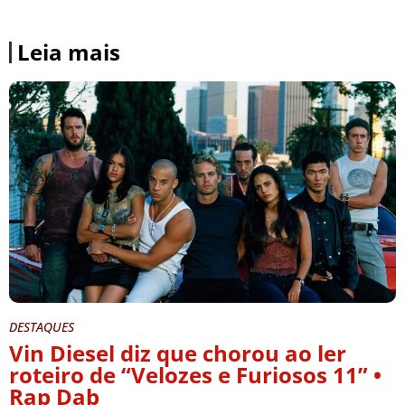
Leia mais
DESTAQUES
Vin Diesel diz que chorou ao ler
roteiro de “Velozes e Furiosos 11” •
Rap Dab