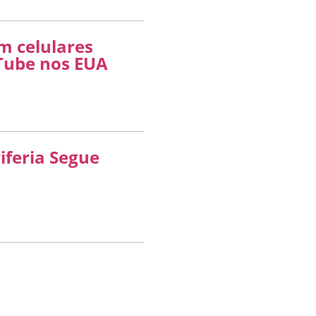
m celulares
Tube nos EUA
riferia Segue