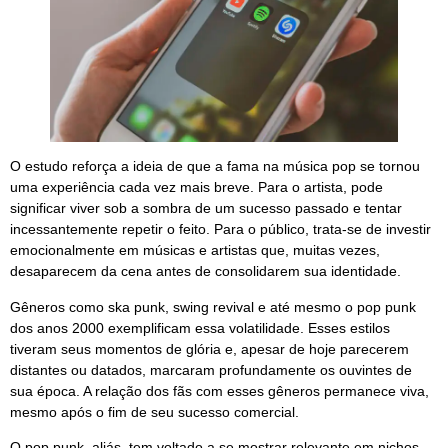
O estudo reforça a ideia de que a fama na música pop se tornou
uma experiência cada vez mais breve. Para o artista, pode
significar viver sob a sombra de um sucesso passado e tentar
incessantemente repetir o feito. Para o público, trata-se de investir
emocionalmente em músicas e artistas que, muitas vezes,
desaparecem da cena antes de consolidarem sua identidade.
Gêneros como ska punk, swing revival e até mesmo o pop punk
dos anos 2000 exemplificam essa volatilidade. Esses estilos
tiveram seus momentos de glória e, apesar de hoje parecerem
distantes ou datados, marcaram profundamente os ouvintes de
sua época. A relação dos fãs com esses gêneros permanece viva,
mesmo após o fim de seu sucesso comercial.
O pop punk, aliás, tem voltado a se mostrar relevante em nichos