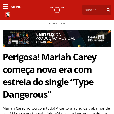
MENU
POP
PUBLICIDADE
Perigosa! Mariah Carey
começa nova era com
estreia do single “Type
Dangerous”
Mariah Carey voltou com tudo! A cantora abriu os trabalhos de
seu 16º disco nesta sexta-feira (06), com o lançamento de um