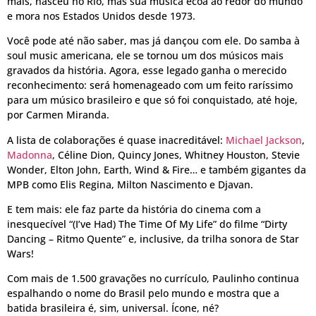
mais, nasceu no Rio, mas sua música ecoa ao redor do mundo
e mora nos Estados Unidos desde 1973.
Você pode até não saber, mas já dançou com ele. Do samba à
soul music americana, ele se tornou um dos músicos mais
gravados da história. Agora, esse legado ganha o merecido
reconhecimento: será homenageado com um feito raríssimo
para um músico brasileiro e que só foi conquistado, até hoje,
por Carmen Miranda.
A lista de colaborações é quase inacreditável:
Michael Jackson
,
Madonna
, Céline Dion, Quincy Jones, Whitney Houston, Stevie
Wonder, Elton John, Earth, Wind & Fire… e também gigantes da
MPB como Elis Regina, Milton Nascimento e Djavan.
E tem mais: ele faz parte da história do cinema com a
inesquecível “(I’ve Had) The Time Of My Life” do filme “Dirty
Dancing – Ritmo Quente” e, inclusive, da trilha sonora de Star
Wars!
Com mais de 1.500 gravações no currículo, Paulinho continua
espalhando o nome do Brasil pelo mundo e mostra que a
batida brasileira é, sim, universal. Ícone, né?