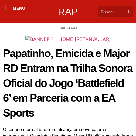
MENU
RAP
PUBLICIDADE
Papatinho, Emicida e Major
RD Entram na Trilha Sonora
Oficial do Jogo ‘Battlefield
6’ em Parceria com a EA
Sports
O cenário musical brasileiro alcança um novo patamar
internacional. Os artistas Papatinho, Major RD, BK’ e Emicida foram