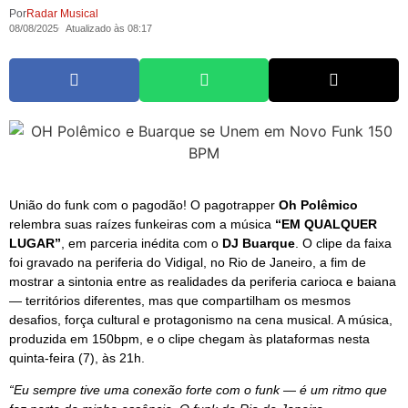
Por
Radar Musical
08/08/2025
Atualizado às 08:17
União do funk com o pagodão! O pagotrapper
Oh Polêmico
relembra suas raízes funkeiras com a música
“EM QUALQUER
LUGAR”
, em parceria inédita com o
DJ Buarque
. O clipe da faixa
foi gravado na periferia do Vidigal, no Rio de Janeiro, a fim de
mostrar a sintonia entre as realidades da periferia carioca e baiana
— territórios diferentes, mas que compartilham os mesmos
desafios, força cultural e protagonismo na cena musical. A música,
produzida em 150bpm, e o clipe chegam às plataformas nesta
quinta-feira (7), às 21h.
“Eu sempre tive uma conexão forte com o funk — é um ritmo que