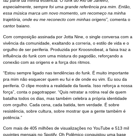
faz parte da minha essência. O funk do Rio de Janeiro,
especialmente, sempre foi uma grande referência pra mim. Então,
essa música marca um novo momento, um recomeço na minha
trajetória, onde eu me reconecto com minhas origens”,
comenta o
cantor baiano.
Com composição assinada por Jotta Nine, o single conversa com a
vivência da comunidade, exaltando a correria, o estilo de vida e o
orgulho de ser periferia. Produzida por Kroosnobeat, a faixa traz a
influência do funk com uma mistura do pagodão, reforçando a
conexão com as origens e a força dos ritmos.
“Estou sempre ligado nas tendências do funk. É muito importante
pra mim não esquecer quem eu fui e de onde eu vim. Eu sou da
periferia. O clipe mostra a realidade da favela. Isso reforça a nossa
força”, conta o pagotrapper. “Quis retratar a rotina real de quem
batalha todos os dias, mas também celebra a própria identidade
com orgulho. Cada cena, cada batida, tem verdade. É sobre
resistência, sobre cultura, sobre mostrar que a gente também é
potência.”
Com mais de 405 milhões de visualizações no YouTube e 513 mil
ouvintes mensais no Spotify, Oh Polêmico conquistou uma base