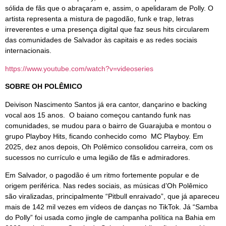
sólida de fãs que o abraçaram e, assim, o apelidaram de Polly. O
artista representa a mistura de pagodão, funk e trap, letras
irreverentes e uma presença digital que faz seus hits circularem
das comunidades de Salvador às capitais e as redes sociais
internacionais.
https://www.youtube.com/watch?v=videoseries
SOBRE OH POLÊMICO
Deivison Nascimento Santos já era cantor, dançarino e backing
vocal aos 15 anos. O baiano começou cantando funk nas
comunidades, se mudou para o bairro de Guarajuba e montou o
grupo Playboy Hits, ficando conhecido como MC Playboy. Em
2025, dez anos depois, Oh Polêmico consolidou carreira, com os
sucessos no currículo e uma legião de fãs e admiradores.
Em Salvador, o pagodão é um ritmo fortemente popular e de
origem periférica. Nas redes sociais, as músicas d’Oh Polêmico
são viralizadas, principalmente “Pitbull enraivado”, que já apareceu
mais de 142 mil vezes em vídeos de danças no TikTok. Já “Samba
do Polly” foi usada como jingle de campanha política na Bahia em