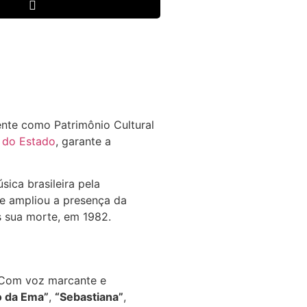
mente como Patrimônio Cultural
l do Estado
, garante a
ica brasileira pela
ue ampliou a presença da
ós sua morte, em 1982.
. Com voz marcante e
o da Ema”
,
“Sebastiana”
,