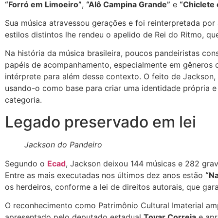
“Forró em Limoeiro”
,
“Alô Campina Grande”
e
“Chiclete
Sua música atravessou gerações e foi reinterpretada por
estilos distintos lhe rendeu o apelido de Rei do Ritmo, q
Na história da música brasileira, poucos pandeiristas co
papéis de acompanhamento, especialmente em gêneros co
intérprete para além desse contexto. O feito de Jackson,
usando-o como base para criar uma identidade própria e
categoria.
Legado preservado em lei
Jackson do Pandeiro
Segundo o
Ecad
, Jackson deixou 144 músicas e 282 gra
Entre as mais executadas nos últimos dez anos estão
“Na
os herdeiros, conforme a lei de direitos autorais, que ga
O reconhecimento como Patrimônio Cultural Imaterial ampli
apresentado pelo deputado estadual
Tovar Correia
e apr