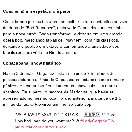
Coachella: um espetáculo à parte
Considerado por muitos uma das melhores apresentações ao vivo
da dona de “Bad Romance”, o show de Coachella abriu caminho
para a nova turnê. Gaga transformou o deserto em uma grande
ópera pop, mesclando faixas de “Mayhem” com hits clássicos,
deixando o público em êxtase e aumentando a ansiedade dos
brasileiros para vê-la no Rio de Janeiro.
Copacabana: show histórico
No dia 3 de maio, Gaga fez história: mais de 2,5 milhões de
pessoas lotaram a Praia de Copacabana, estabelecendo o maior
público de uma artista feminina em um show solo. Um marco
absoluto. Ela superou o recorde de Madonna, que havia se
apresentado no mesmo local no ano anterior para cerca de 1,6
milhão de fãs. O Rio virou um imenso baile pop.
“VAI BRASIL!” <3<3 :D♡ “ B R A S I L🇧🇷🇧🇷 ! “♡ 🎶
How bad, bad do you want me? 🎶
#LadyGagaNaGlô
pic.twitter.com/4mmYjzIXcV