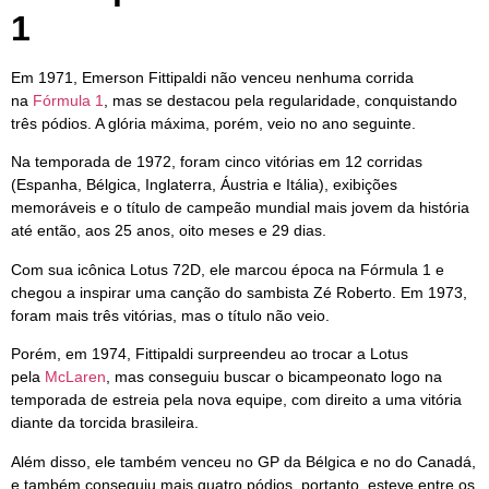
1
Em 1971, Emerson Fittipaldi não venceu nenhuma corrida
na
Fórmula 1
, mas se destacou pela regularidade, conquistando
três pódios. A glória máxima, porém, veio no ano seguinte.
Na temporada de 1972, foram cinco vitórias em 12 corridas
(Espanha, Bélgica, Inglaterra, Áustria e Itália), exibições
memoráveis e o título de campeão mundial mais jovem da história
até então, aos 25 anos, oito meses e 29 dias.
Com sua icônica Lotus 72D, ele marcou época na Fórmula 1 e
chegou a inspirar uma canção do sambista Zé Roberto. Em 1973,
foram mais três vitórias, mas o título não veio.
Porém, em 1974, Fittipaldi surpreendeu ao trocar a Lotus
pela
McLaren
, mas conseguiu buscar o bicampeonato logo na
temporada de estreia pela nova equipe, com direito a uma vitória
diante da torcida brasileira.
Além disso, ele também venceu no GP da Bélgica e no do Canadá,
e também conseguiu mais quatro pódios, portanto, esteve entre os