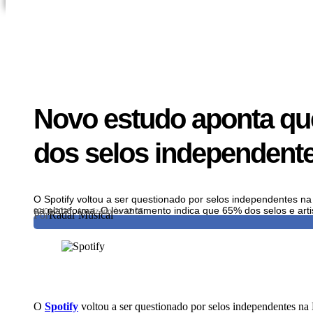
Novo estudo aponta que
dos selos independente
O Spotify voltou a ser questionado por selos independentes n
na plataforma. O levantamento indica que 65% dos selos e art
02/01/2026
Atualizado às 12:05
Por
Radar Musical
O
Spotify
voltou a ser questionado por selos independentes na 