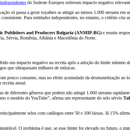
s independentes
do Sudeste Europeu sofreram impacto negativo relevante 
ação só passa a gerar royalties se atingir ao menos 1.000 streams em u
onsistente. Para entidades independentes, no entanto, o critério cria 
sic Publishers and Producers Bulgaria (ANMIP-BG)
e reuniu respos
ria, Sérvia, Romênia, Albânia e Macedônia do Norte.
ido um impacto negativo na receita após a adoção do limite mínimo de
ogos que ultrapassam milhares de músicas.
geram pouco consumo, mas no efeito acumulado da desmonetização ao lo
 receita anual.
tistas de diferentes gêneros que podem não atingir 1.000 streams rapid
omo o modelo do YouTube”, afirma um representante do selo sérvio
Tak
 principalmente selos com catálogos entre 50 e 100 faixas. Já 15% afi
strável. O problema é que, se esse limite for elevado no futuro, o impa