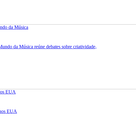
undo da Música reúne debates sobre criatividade,
A nos EUA