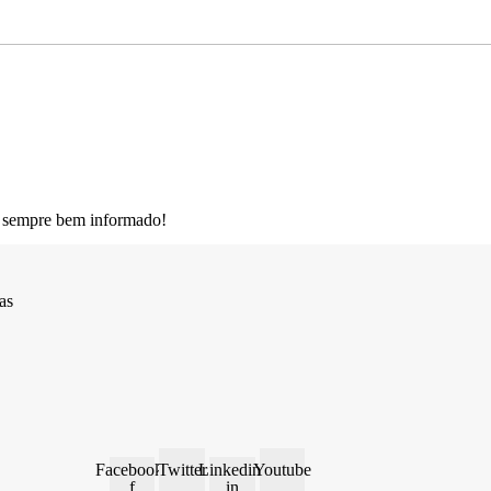
 sempre bem informado!
as
Facebook-
Twitter
Linkedin-
Youtube
f
in