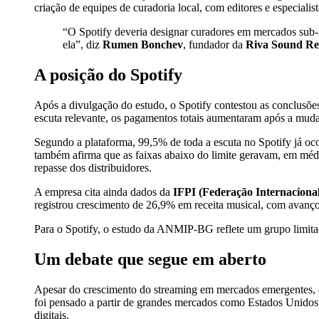
criação de equipes de curadoria local, com editores e especial
“O Spotify deveria designar curadores em mercados sub-r
ela”, diz
Rumen Bonchev
, fundador da
Riva Sound Re
A posição do Spotify
Após a divulgação do estudo, o Spotify contestou as conclusões
escuta relevante, os pagamentos totais aumentaram após a mud
Segundo a plataforma, 99,5% de toda a escuta no Spotify já oco
também afirma que as faixas abaixo do limite geravam, em médi
repasse dos distribuidores.
A empresa cita ainda dados da
IFPI (Federação Internacional
registrou crescimento de 26,9% em receita musical, com avanç
Para o Spotify, o estudo da ANMIP-BG reflete um grupo limita
Um debate que segue em aberto
Apesar do crescimento do streaming em mercados emergentes, o
foi pensado a partir de grandes mercados como Estados Unido
digitais.