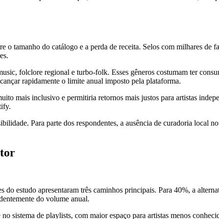
re o tamanho do catálogo e a perda de receita. Selos com milhares de fai
es.
ld music, folclore regional e turbo-folk. Esses gêneros costumam ter co
lcançar rapidamente o limite anual imposto pela plataforma.
to mais inclusivo e permitiria retornos mais justos para artistas indep
ify.
ibilidade. Para parte dos respondentes, a ausência de curadoria local no
tor
s do estudo apresentaram três caminhos principais. Para 40%, a alternat
dentemente do volume anual.
o sistema de playlists, com maior espaço para artistas menos conhecid