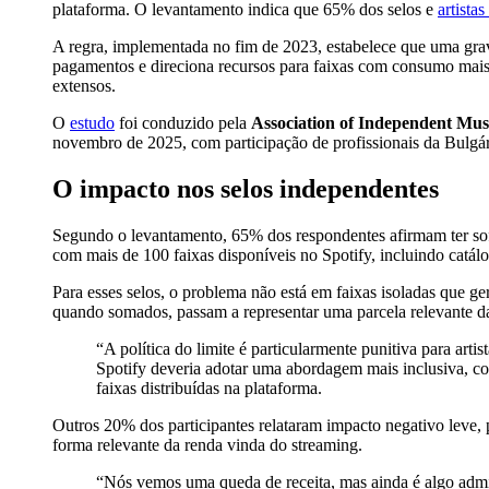
plataforma. O levantamento indica que 65% dos selos e
artista
A regra, implementada no fim de 2023, estabelece que uma grav
pagamentos e direciona recursos para faixas com consumo mais c
extensos.
O
estudo
foi conduzido pela
Association of Independent Mu
novembro de 2025, com participação de profissionais da Bulgá
O impacto nos selos independentes
Segundo o levantamento, 65% dos respondentes afirmam ter sofr
com mais de 100 faixas disponíveis no Spotify, incluindo catál
Para esses selos, o problema não está em faixas isoladas que 
quando somados, passam a representar uma parcela relevante da
“A política do limite é particularmente punitiva para ar
Spotify deveria adotar uma abordagem mais inclusiva, c
faixas distribuídas na plataforma.
Outros 20% dos participantes relataram impacto negativo leve,
forma relevante da renda vinda do streaming.
“Nós vemos uma queda de receita, mas ainda é algo admini