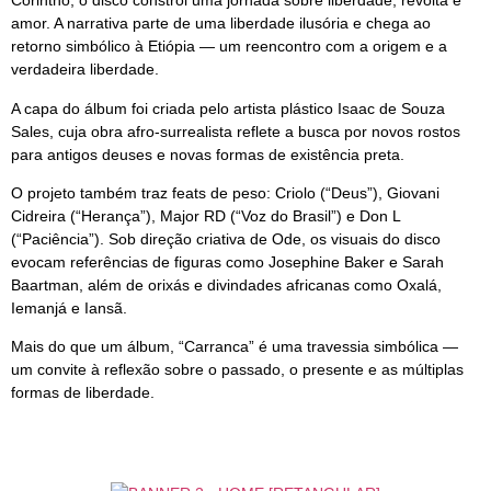
Corintho, o disco constrói uma jornada sobre liberdade, revolta e
amor. A narrativa parte de uma liberdade ilusória e chega ao
retorno simbólico à Etiópia — um reencontro com a origem e a
verdadeira liberdade.
A capa do álbum foi criada pelo artista plástico Isaac de Souza
Sales, cuja obra afro-surrealista reflete a busca por novos rostos
para antigos deuses e novas formas de existência preta.
O projeto também traz feats de peso: Criolo (“Deus”), Giovani
Cidreira (“Herança”), Major RD (“Voz do Brasil”) e Don L
(“Paciência”). Sob direção criativa de Ode, os visuais do disco
evocam referências de figuras como Josephine Baker e Sarah
Baartman, além de orixás e divindades africanas como Oxalá,
Iemanjá e Iansã.
Mais do que um álbum, “Carranca” é uma travessia simbólica —
um convite à reflexão sobre o passado, o presente e as múltiplas
formas de liberdade.