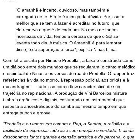
“O amanhã é incerto, duvidoso, mas também é
carregado de fé. E a fé é inimiga da dúvida. Por isso, o
melhor que se tem a fazer é acreditar no futuro, que
ele reserva o que é de cada um. No meio de tantas
incertezas da vida, temos a certeza de que o Sol se
levanta todo dia. A música ‘O Amanhã’ é para lembrar
disso, é de superação e força”, explica Ninas Lima.
Com letra escrita por Ninas e Predella , a faixa é construída como
um diálogo entre dois mundos que se regularam: o canto melódico
e espiritual de Ninas e os versos de rua de Predella. O rapper traz
referências à vida no morro, à repressão policial, aos orixás e à
malandragem — tudo isso com o flow característico de sua
trajetória no rap nacional. A produção de Vini Barcellos mistura
timbres orgânicos e digitais, costurando um instrumental que
respeita a ancestralidade do samba ao mesmo tempo em que
entrega punch e groove.
“Predella e eu temos em comum o Rap, o Samba, a religião e a
facilidade de expressar tudo isso com emoção e verdade. E ainda
descobrimos juntos grande extensão artística e de parceria, o que