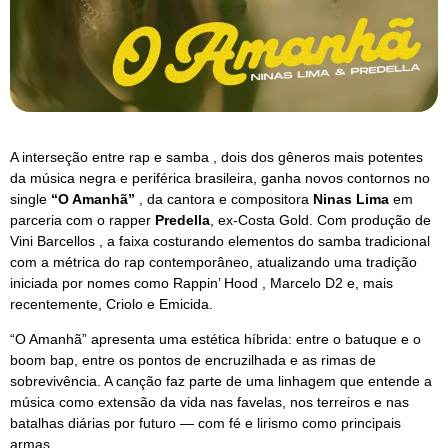
A interseção entre rap e samba , dois dos gêneros mais potentes
da música negra e periférica brasileira, ganha novos contornos no
single
“O Amanhã”
, da cantora e compositora
Ninas Lima
em
parceria com o rapper
Predella
, ex-Costa Gold. Com produção de
Vini Barcellos , a faixa costurando elementos do samba tradicional
com a métrica do rap contemporâneo, atualizando uma tradição
iniciada por nomes como Rappin’ Hood , Marcelo D2 e, mais
recentemente, Criolo e Emicida.
“O Amanhã” apresenta uma estética híbrida: entre o batuque e o
boom bap, entre os pontos de encruzilhada e as rimas de
sobrevivência. A canção faz parte de uma linhagem que entende a
música como extensão da vida nas favelas, nos terreiros e nas
batalhas diárias por futuro — com fé e lirismo como principais
armas.