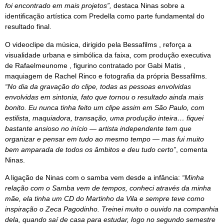
foi encontrado em mais projetos”,
destaca Ninas sobre a
identificação artística com Predella como parte fundamental do
resultado final.
O videoclipe da música, dirigido pela Bessafilms , reforça a
visualidade urbana e simbólica da faixa, com produção executiva
de Rafaelmeunome , figurino contratado por Gabi Matis ,
maquiagem de Rachel Rinco e fotografia da própria Bessafilms.
“No dia da gravação do clipe, todas as pessoas envolvidas
envolvidas em sintonia, fato que tornou o resultado ainda mais
bonito. Eu nunca tinha feito um clipe assim em São Paulo, com
estilista, maquiadora, transação, uma produção inteira… fiquei
bastante ansioso no início — artista independente tem que
organizar e pensar em tudo ao mesmo tempo — mas fui muito
bem amparada de todos os âmbitos e deu tudo certo”
, comenta
Ninas.
A ligação de Ninas com o samba vem desde a infância:
“Minha
relação com o Samba vem de tempos, conheci através da minha
mãe, ela tinha um CD do Martinho da Vila e sempre teve como
inspiração o Zeca Pagodinho. Treinei muito o ouvido na companhia
dela, quando saí de casa para estudar, logo no segundo semestre