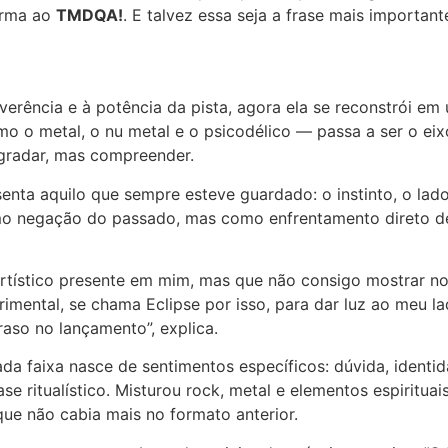
firma ao
TMDQA!
. E talvez essa seja a frase mais importante
erência e à potência da pista, agora ela se reconstrói em u
omo o metal, o nu metal e o psicodélico — passa a ser o ei
gradar, mas compreender.
enta aquilo que sempre esteve guardado: o instinto, o lado 
o negação do passado, mas como enfrentamento direto de
artístico presente em mim, mas que não consigo mostrar 
erimental, se chama Eclipse por isso, para dar luz ao meu l
raso no lançamento”, explica.
da faixa nasce de sentimentos específicos: dúvida, identi
ase ritualístico. Misturou rock, metal e elementos espiritua
ue não cabia mais no formato anterior.