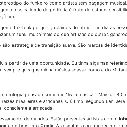
stereótipo do funkeiro como artista sem bagagem musica
e a musicalidade da periferia é fruto de estudo, sensibili
gítima.
as gente faz funk porque gostamos do ritmo. Um dia as pes
zer um funk, muito mais do que artistas de outros gêneros
são estratégia de transição suave. São marcas de identida
giu a partir de uma oportunidade. Eu tinha algumas referên
Eu sempre quis que minha música soasse como a do Mutante
ma trilogia pensada como um “livro musical”. Mais de 80 m
aízes brasileiras e africanas. O último, segundo Lan, será
 consciente e arriscada.
vessamento de mundos. Estão presentes artistas como
Joh
sco
e do brasileiro
Criolo
. As escolhas não obedecem lógi