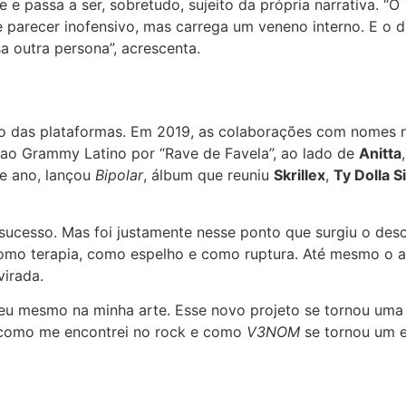
e e passa a ser, sobretudo, sujeito da própria narrativa. “O
parecer inofensivo, mas carrega um veneno interno. E o 
 outra persona”, acrescenta.
opo das plataformas. Em 2019, as colaborações com nomes n
 ao Grammy Latino por “Rave de Favela”, ao lado de
Anitta
le ano, lançou
Bipolar
, álbum que reuniu
Skrillex
,
Ty Dolla S
sucesso. Mas foi justamente nesse ponto que surgiu o desc
como terapia, como espelho e como ruptura. Até mesmo o a
irada.
o eu mesmo na minha arte. Esse novo projeto se tornou uma 
iu como me encontrei no rock e como
V3NOM
se tornou um 