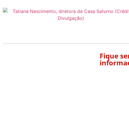
Fique s
informa