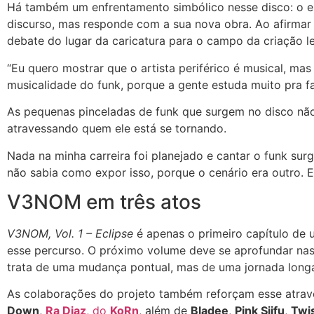
Há também um enfrentamento simbólico nesse disco: o e
discurso, mas responde com a sua nova obra. Ao afirmar qu
debate do lugar da caricatura para o campo da criação le
“Eu quero mostrar que o artista periférico é musical, m
musicalidade do funk, porque a gente estuda muito pra fa
As pequenas pinceladas de funk que surgem no disco não 
atravessando quem ele está se tornando.
Nada na minha carreira foi planejado e cantar o funk sur
não sabia como expor isso, porque o cenário era outro. 
V3NOM em três atos
V3NOM, Vol. 1 – Eclipse
é apenas o primeiro capítulo de u
esse percurso. O próximo volume deve se aprofundar nas r
trata de uma mudança pontual, mas de uma jornada longa,
As colaborações do projeto também reforçam esse atra
Down
,
Ra Diaz
, do
KoRn
, além de
Bladee
,
Pink Siifu
,
Twi