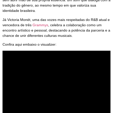
sem abrir mão de sua própria essência: um som que dialoga com a
tradição do gênero, ao mesmo tempo em que valoriza sua
identidade brasileira.
Já Victoria Monét, uma das vozes mais respeitadas do R&B atual e
vencedora de três
Grammys
, celebra a colaboração como um
encontro artístico e pessoal, destacando a potência da parceria e a
chance de unir diferentes culturas musicais.
Confira aqui embaixo o visualizer: