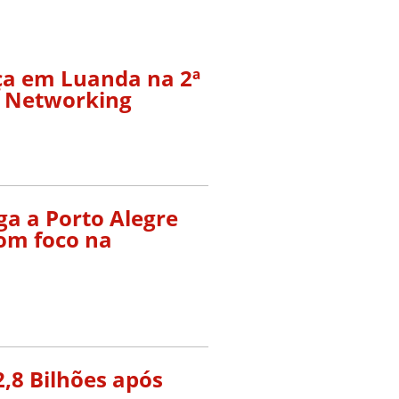
a em Luanda na 2ª
s Networking
a a Porto Alegre
om foco na
2,8 Bilhões após