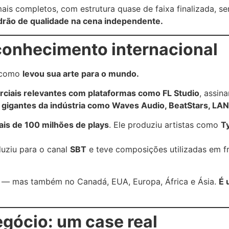
ais completos, com estrutura quase de faixa finalizada, s
drão de qualidade na cena independente.
econhecimento internacional
, como
levou sua arte para o mundo.
ciais relevantes com plataformas como FL Studio
, assin
 gigantes da indústria como Waves Audio, BeatStars, LA
ais de 100 milhões de plays
. Ele produziu artistas como
Ty
duziu para o canal
SBT
e teve composições utilizadas em 
sim — mas também no Canadá, EUA, Europa, África e Ásia.
É 
gócio: um case real