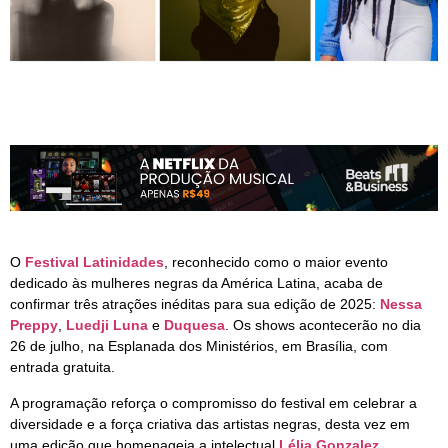
O
Festival Latinidades
, reconhecido como o maior evento
dedicado às mulheres negras da América Latina, acaba de
confirmar três atrações inéditas para sua edição de 2025:
Nessa
Preppy
,
Luedji Luna
e
Duquesa
. Os shows acontecerão no dia
26 de julho, na Esplanada dos Ministérios, em Brasília, com
entrada gratuita.
A programação reforça o compromisso do festival em celebrar a
diversidade e a força criativa das artistas negras, desta vez em
uma edição que homenageia a intelectual
Lélia Gonzalez
,