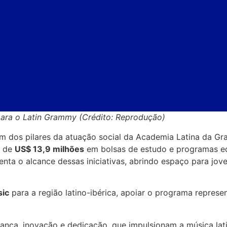
para o Latin Grammy (Crédito: Reprodução)
m dos pilares da atuação social da Academia Latina da Gr
s de
US$ 13,9 milhões
em bolsas de estudo e programas ed
enta o alcance dessas iniciativas, abrindo espaço para jo
ic
para a região latino-ibérica, apoiar o programa represe
ança, inovação e dedicação, que impulsionam a música lat