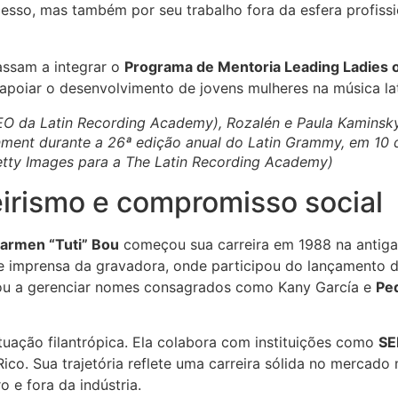
esso, mas também por seu trabalho fora da esfera profissi
ssam a integrar o
Programa de Mentoria Leading Ladies 
apoiar o desenvolvimento de jovens mulheres na música lat
O da Latin Recording Academy), Rozalén e Paula Kaminsk
nment durante a 26ª edição anual do Latin Grammy, em 10
etty Images para a The Latin Recording Academy)
eirismo e compromisso social
armen “Tuti” Bou
começou sua carreira em 1988 na antig
de imprensa da gravadora, onde participou do lançamento 
sou a gerenciar nomes consagrados como Kany García e
Pe
tuação filantrópica. Ela colabora com instituições como
SE
o. Sua trajetória reflete uma carreira sólida no mercado
 e fora da indústria.