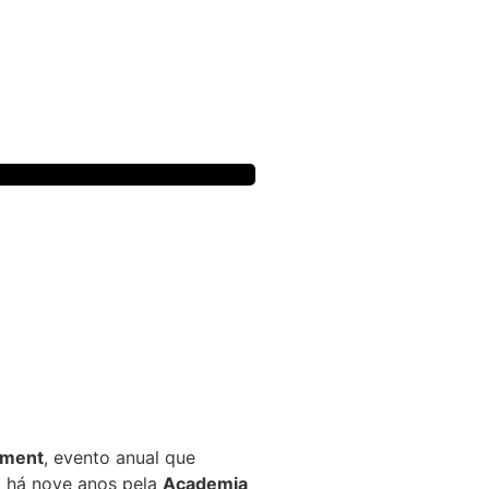
nment
, evento anual que
a há nove anos pela
Academia