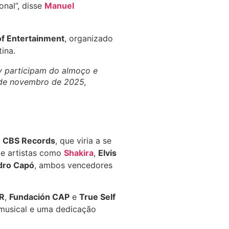
onal”, disse
Manuel
of Entertainment
, organizado
ina.
y participam do almoço e
 de novembro de 2025,
a
CBS Records
, que viria a se
de artistas como
Shakira
,
Elvis
dro Capó
, ambos vencedores
R
,
Fundación CAP
e
True Self
 musical e uma dedicação