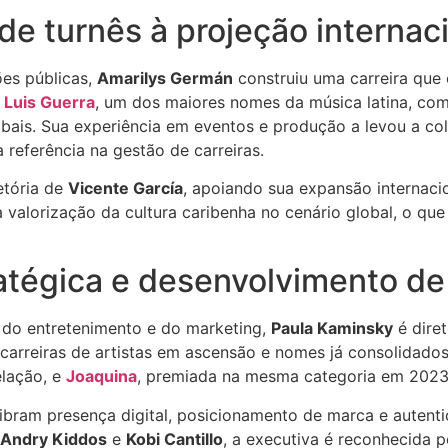
e turnês à projeção internac
es públicas,
Amarilys Germán
construiu uma carreira que 
 Luis Guerra
, um dos maiores nomes da música latina, co
obais. Sua experiência em eventos e produção a levou a co
 referência na gestão de carreiras.
etória de
Vicente García
, apoiando sua expansão internaci
alorização da cultura caribenha no cenário global, o que 
atégica e desenvolvimento de
 do entretenimento e do marketing,
Paula Kaminsky
é diret
 carreiras de artistas em ascensão e nomes já consolidados
lação, e
Joaquina
, premiada na mesma categoria em 2023
ibram presença digital, posicionamento de marca e autentic
Andry Kiddos
e
Kobi Cantillo
, a executiva é reconhecida 