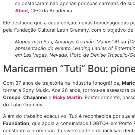
se destacaram não apenas por suas carreiras de suc
Abud
, CEO da Academia.
Ele destacou que a cada edição, novas homenageadas pa
pela Fundação Cultural Latin Grammy, com o objetivo de 
Maricarmen Bou, Amarilys Germán, Manuel Abud (CE
apresentação do evento Leading Ladies of Entertai
em Las Vegas, Nevada. (Foto de Denise Truscello/G
Maricarmen “Tuti” Bou: pion
Com 37 anos de trajetória na indústria fonográfica,
Maric
tornar a Sony Music. Aos 26 anos, tornou-se assessora 
Crespo
,
Chayanne
e
Ricky Martin
. Posteriormente, pas
do Latin Grammy.
Além do trabalho executivo, Tuti é reconhecida por sua a
Foundation
, que apoia a comunidade LGBTQ+ em Porto Ric
constante à promoção da diversidade e da inclusão dentro