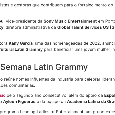
rtistas e gestoras que contribuem para o fortalecimento do
ou
, vice-presidente da
Sony Music Entertainment
em Porto
ky
, diretora administrativa da
Global Talent Services US (
ntora
Kany García
, uma das homenageadas de 2022, anunci
ultural Latin Grammy
para beneficiar uma jovem mulher in
a Semana Latin Grammy
to reúne nomes influentes da indústria para celebrar lidera
ções comunitárias.
sic
pelo segundo ano consecutivo, além do apoio da
Espol
de
Ayleen Figueras
e da equipe da
Academia Latina da Gr
programa Leading Ladies of Entertainment, um grupo exce