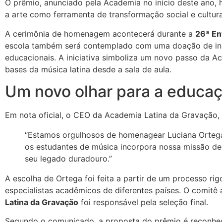
O prêmio, anunciado pela Academia no início deste ano, 
a arte como ferramenta de transformação social e cultura
A cerimônia de homenagem acontecerá durante a
26ª En
escola também será contemplado com uma doação de instr
educacionais. A iniciativa simboliza um novo passo da 
bases da música latina desde a sala de aula.
Um novo olhar para a educaç
Em nota oficial, o CEO da Academia Latina da Gravação,
“Estamos orgulhosos de homenagear Luciana Ortega
os estudantes de música incorpora nossa missão de 
seu legado duradouro.”
A escolha de Ortega foi feita a partir de um processo r
especialistas acadêmicos de diferentes países. O comitê 
Latina da Gravação
foi responsável pela seleção final.
Segundo o comunicado, a proposta do prêmio é reconhec