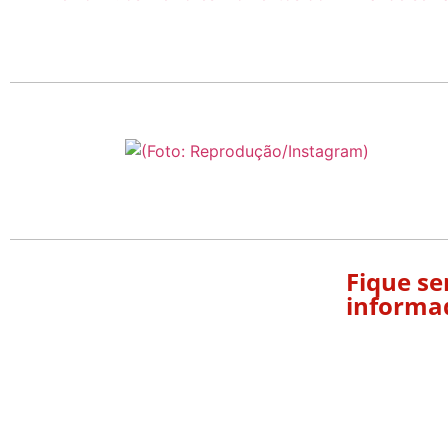
Fique s
informa