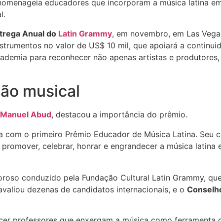
homenageia educadores que incorporam a música latina em 
l.
trega Anual do
Latin Grammy
, em novembro, em Las Vega
umentos no valor de US$ 10 mil, que apoiará a continuid
Academia para reconhecer não apenas artistas e produtor
ão musical
Manuel Abud
, destacou a importância do prêmio.
 com o primeiro Prêmio Educador de Música Latina. Seu 
promover, celebrar, honrar e engrandecer a música latina
igoroso conduzido pela Fundação Cultural Latin Grammy, qu
avaliou dezenas de candidatos internacionais, e o
Conselho
er professores que enxergam a música como ferramenta d