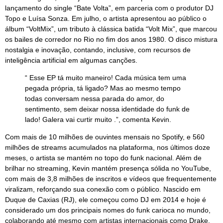
lançamento do single “Bate Volta”, em parceria com o produtor DJ
Topo e Luísa Sonza. Em julho, o artista apresentou ao público o
álbum “VoltMix”, um tributo à clássica batida “Volt Mix”, que marcou
os bailes de corredor no Rio no fim dos anos 1980. O disco mistura
nostalgia e inovação, contando, inclusive, com recursos de
inteligência artificial em algumas canções.
“ Esse EP tá muito maneiro! Cada música tem uma
pegada própria, tá ligado? Mas ao mesmo tempo
todas conversam nessa parada do amor, do
sentimento, sem deixar nossa identidade do funk de
lado! Galera vai curtir muito .”, comenta Kevin.
Com mais de 10 milhões de ouvintes mensais no Spotify, e 560
milhões de streams acumulados na plataforma, nos últimos doze
meses, o artista se mantém no topo do funk nacional. Além de
brilhar no streaming, Kevin mantém presença sólida no YouTube,
com mais de 3,8 milhões de inscritos e vídeos que frequentemente
viralizam, reforçando sua conexão com o público. Nascido em
Duque de Caxias (RJ), ele começou como DJ em 2014 e hoje é
considerado um dos principais nomes do funk carioca no mundo,
colaborando até mesmo com artistas internacionais como Drake,