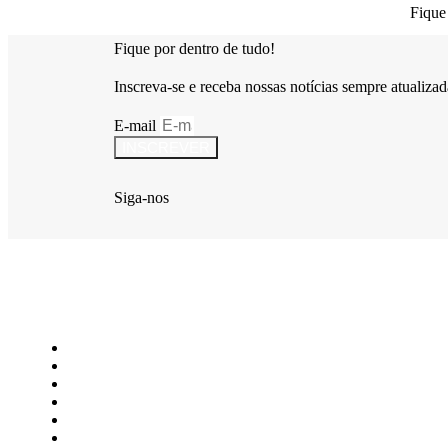
Fique
Fique por dentro de tudo!
Inscreva-se e receba nossas notícias sempre atualizad
E-mail
INSCREVER
Siga-nos
Início
Últimas Notícias
Destaques
Rap
Pop
Funk