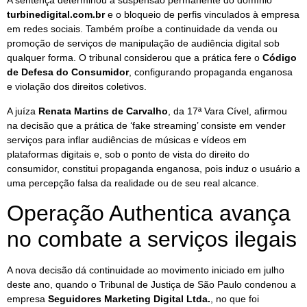
A sentença determinou a suspensão permanente do domínio
turbinedigital.com.br
e o bloqueio de perfis vinculados à empresa
em redes sociais. Também proíbe a continuidade da venda ou
promoção de serviços de manipulação de audiência digital sob
qualquer forma. O tribunal considerou que a prática fere o
Código
de Defesa do Consumidor
, configurando propaganda enganosa
e violação dos direitos coletivos.
A juíza
Renata Martins de Carvalho
, da 17ª Vara Cível, afirmou
na decisão que a prática de ‘fake streaming’ consiste em vender
serviços para inflar audiências de músicas e vídeos em
plataformas digitais e, sob o ponto de vista do direito do
consumidor, constitui propaganda enganosa, pois induz o usuário a
uma percepção falsa da realidade ou de seu real alcance.
Operação Authentica avança
no combate a serviços ilegais
A nova decisão dá continuidade ao movimento iniciado em julho
deste ano, quando o Tribunal de Justiça de São Paulo condenou a
empresa
Seguidores Marketing Digital Ltda.
, no que foi