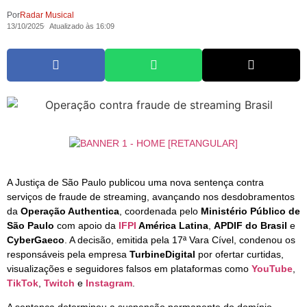
Por
Radar Musical
13/10/2025
Atualizado às 16:09
A Justiça de São Paulo publicou uma nova sentença contra
serviços de fraude de streaming, avançando nos desdobramentos
da
Operação Authentica
, coordenada pelo
Ministério Público de
São Paulo
com apoio da
IFPI
América Latina
,
APDIF do Brasil
e
CyberGaeco
. A decisão, emitida pela 17ª Vara Cível, condenou os
responsáveis pela empresa
TurbineDigital
por ofertar curtidas,
visualizações e seguidores falsos em plataformas como
YouTube
,
TikTok
,
Twitch
e
Instagram
.