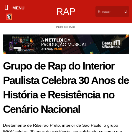
MENU
RAP
PUBLICIDADE
Grupo de Rap do Interior
Paulista Celebra 30 Anos de
História e Resistência no
Cenário Nacional
Diretamente de Ribeirão Preto, interior de São Paulo, o grupo
WRW celebra 30 anos de existência, consolidando-se como um