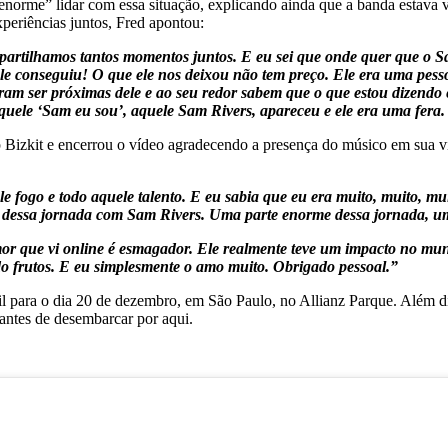
enorme” lidar com essa situação, explicando ainda que a banda estava
xperiências juntos, Fred apontou:
rtilhamos tantos momentos juntos. E eu sei que onde quer que o Sam
ele conseguiu! O que ele nos deixou não tem preço. Ele era uma pess
am ser próximas dele e ao seu redor sabem que o que estou dizendo 
aquele ‘Sam eu sou’, aquele Sam Rivers, apareceu e ele era uma fera.
 Bizkit e encerrou o vídeo agradecendo a presença do músico em sua v
le fogo e todo aquele talento. E eu sabia que eu era muito, muito, mu
rte dessa jornada com Sam Rivers. Uma parte enorme dessa jornada, 
 amor que vi online é esmagador. Ele realmente teve um impacto no mu
 frutos. E eu simplesmente o amo muito. Obrigado pessoal.”
 para o dia 20 de dezembro, em São Paulo, no Allianz Parque. Além 
antes de desembarcar por aqui.