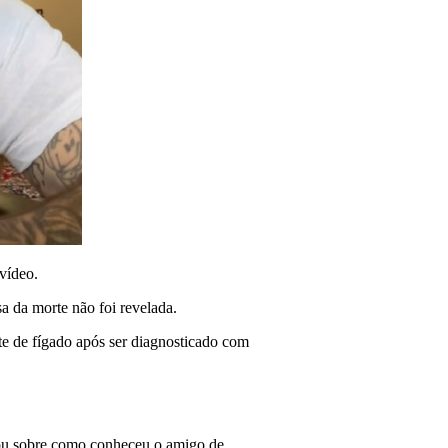
vídeo.
a da morte não foi revelada.
te de fígado após ser diagnosticado com
alou sobre como conheceu o amigo de