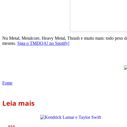
Nu Metal, Metalcore, Heavy Metal, Thrash e muito mais: todo peso da
mesmo.
Siga o TMDQA! no Spotify!
Fonte
Leia mais
RAP