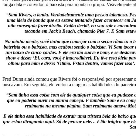
longa data e convidou o baixista para montar o grupo. Visivelmente aba
“Sam Rivers, a lenda. Verdadeiramente uma pessoa talentosa. Pe
uma ideia de banda que eu estava tentando fazer acontecer em Jack
não conseguia fazer direito. Então decidi, eu vou sair e encontr
tocando em Jack’s Beach, chamado Pier 7. E Sam estava 
Na minha mente, você tinha que começar com a seção rítmica: o bai
baterista ou o baixista, mas acabou sendo o baixista. Vi Sam toca
um baixo de cinco cordas. E ele era tão suave e bom, e se desta
show e disse: ‘Ei, cara, você é inacreditável. Eu tive essa ideia p
olhou para mim e disse: ‘Ótimo. Estou dentro, vamos fazer isso’
Fred Durst ainda contou que Rivers foi o responsável por apresentar o
buscavam. Em seguida, ele voltou a elogiar as habilidades do parceiro
“Sam tinha essa coisa com ele de qualquer coisa que eu pudesse cus
que eu poderia ouvir na minha cabeça. E também Sam e eu compa
realmente na mesma página. Sam realmente amava Mother
E ele tinha essa habilidade de extrair uma tristeza bela do baixo q
que estou divagando aqui. Só de pensar nele… é tão trágico que ele 
Sam