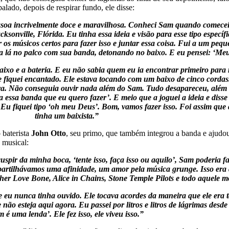
lado, depois de respirar fundo, ele disse:
ssoa incrivelmente doce e maravilhosa. Conheci Sam quando comecei
sonville, Flórida. Eu tinha essa ideia e visão para esse tipo específi
ar os músicos certos para fazer isso e juntar essa coisa. Fui a um p
lá no palco com sua banda, detonando no baixo. E eu pensei: ‘Meu D
xo e a bateria. E eu não sabia quem eu ia encontrar primeiro para m
r e fiquei encantado. Ele estava tocando com um baixo de cinco cord
cava. Não conseguia ouvir nada além do Sam. Tudo desapareceu, além 
ara essa banda que eu quero fazer’. E meio que a joguei a ideia e disse
. Eu fiquei tipo ‘oh meu Deus’. Bom, vamos fazer isso. Foi assim que
tinha um baixista.”
 baterista
John Otto
, seu primo, que também integrou a banda e ajudou
 musical:
pir da minha boca, ‘tente isso, faça isso ou aquilo’, Sam poderia faz
rtilhávamos uma afinidade, um amor pela música grunge. Isso era a
 Love Bone, Alice in Chains, Stone Temple Pilots e todo aquele mo
ue eu nunca tinha ouvido. Ele tocava acordes da maneira que ele era t
não esteja aqui agora. Eu passei por litros e litros de lágrimas des
 é uma lenda’. Ele fez isso, ele viveu isso.”