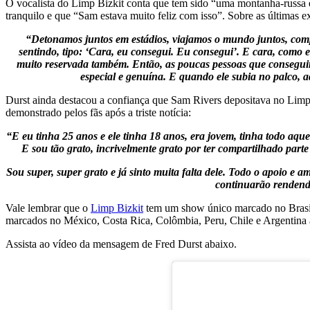
O vocalista do Limp Bizkit conta que tem sido “uma montanha-russa 
tranquilo e que “Sam estava muito feliz com isso”. Sobre as últimas e
“Detonamos juntos em estádios, viajamos o mundo juntos, compa
sentindo, tipo: ‘Cara, eu consegui. Eu consegui’. E cara, como 
muito reservada também. Então, as poucas pessoas que conseguir
especial e genuína. E quando ele subia no palco, 
Durst ainda destacou a confiança que Sam Rivers depositava no Limp
demonstrado pelos fãs após a triste notícia:
“E eu tinha 25 anos e ele tinha 18 anos, era jovem, tinha todo aque
E sou tão grato, incrivelmente grato por ter compartilhado pa
Sou super, super grato e já sinto muita falta dele. Todo o apoio e
continuarão rendendo
Vale lembrar que o
Limp Bizkit
tem um show único marcado no Brasil
marcados no México, Costa Rica, Colômbia, Peru, Chile e Argentina 
Assista ao vídeo da mensagem de Fred Durst abaixo.