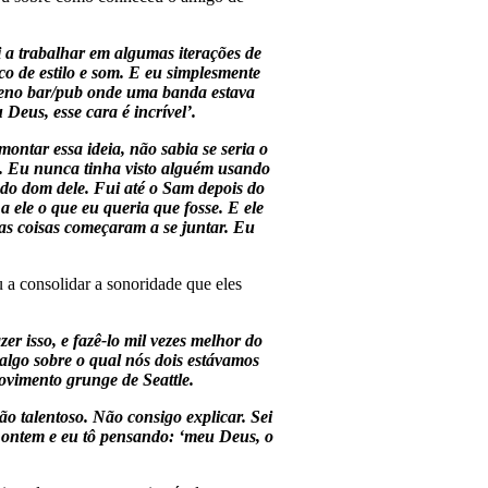
 a trabalhar em algumas iterações de
co de estilo e som. E eu simplesmente
equeno bar/pub onde uma banda estava
eus, esse cara é incrível’.
ontar essa ideia, não sabia se seria o
as. Eu nunca tinha visto alguém usando
do dom dele. Fui até o Sam depois do
 a ele o que eu queria que fosse. E ele
 as coisas começaram a se juntar. Eu
 a consolidar a sonoridade que eles
er isso, e fazê-lo mil vezes melhor do
lgo sobre o qual nós dois estávamos
vimento grunge de Seattle.
ão talentoso. Não consigo explicar. Sei
de ontem e eu tô pensando: ‘meu Deus, o