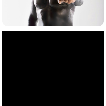
O
Mundo da Música
estreia o quadro
“Ficha Técnica”
, um
espaço dedicado a valorizar os profissionais de bastidores que
dão forma a projetos musicais. Para a primeira edição, o
convidado é
Thaíde
, que abre os detalhes do processo de
criação do álbum
“Corpo fechado, mente aberta”
, lançado em
2025 pela
ONErpm
.
Mais do que um retorno após oito anos sem lançar um disco
solo, o projeto é um exemplo de como produtores, DJs, músicos
e colaboradores criam, junto ao artista, a identidade sonora de