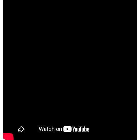
Kiko de Sousa – Produção musical, Masterização e Mixagem
Matheus MxM – Produção musical, Masterização e Mixagem
Peu Cavalcante – Produção musical, Masterização e Mixagem
Dj RM – Produção musical
Dj Hélio Branco – Produção musical
Deborah Crespo – Participação
Malokero Anônimo – Participação
Leia mais:
Fonte