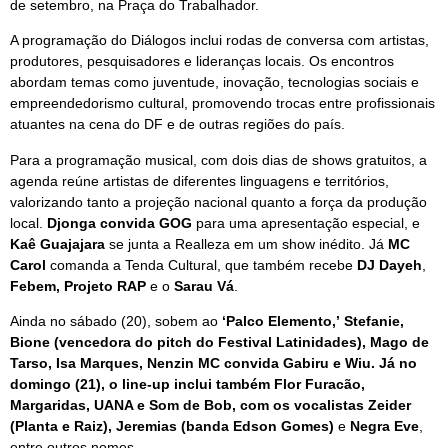
de setembro, na Praça do Trabalhador.
A programação do Diálogos inclui rodas de conversa com artistas,
produtores, pesquisadores e lideranças locais. Os encontros
abordam temas como juventude, inovação, tecnologias sociais e
empreendedorismo cultural, promovendo trocas entre profissionais
atuantes na cena do DF e de outras regiões do país.
Para a programação musical, com dois dias de shows gratuitos, a
agenda reúne artistas de diferentes linguagens e territórios,
valorizando tanto a projeção nacional quanto a força da produção
local.
Djonga convida GOG
para uma apresentação especial, e
Kaê Guajajara
se junta a Realleza em um show inédito. Já
MC
Carol
comanda a Tenda Cultural, que também recebe
DJ Dayeh
,
Febem, Projeto RAP
e o
Sarau Vá
.
Ainda no sábado (20), sobem ao
‘Palco
Elemento
,’
Stefanie,
Bione (vencedora do pitch do Festival Latinidades), Mago de
Tarso, Isa Marques, Nenzin MC convida Gabiru e Wiu. Já no
domingo (21), o line-up inclui também Flor Furacão,
Margaridas, UANA e Som de Bob, com os vocalistas Zeider
(Planta e Raiz), Jeremias (banda Edson Gomes)
e
Negra Eve
,
entre outros nomes.