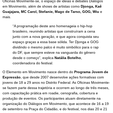
Oficinas Movimente-se, o espaço de ideias e debates Diálogos
em
Movimento
, além de shows de artistas como
Djonga, Kaê
Guajajara, MC Carol, Stefanie, Mago de Tarso, GOG, Wiu
e
mais.
“A programação deste ano homenageia o hip-hop
brasileiro, reunindo artistas que construíram a cena
junto com a nova geração, e que agora conquista seu
espaço graças a essa base sólida. Ter Djonga e GOG
dividindo o mesmo palco é muito simbólico para o rap
do DF, que sempre esteve na vanguarda do gênero
desde o começo”, explica
Natália Botelho
,
coordenadora do festival.
O
Elemento em Movimento
nasce dentro do
Programa Jovem de
Expressão
, que desde 2007 desenvolve ações formativas com
jovens de 18 a 29 anos no Distrito Federal. As Oficinas Movimente-
se fazem parte dessa trajetória e ocorrem ao longo de três meses,
com capacitação prática em roadie, cenografia, cobertura e
produção de eventos. Os participantes atuam diretamente na
organização do Diálogos em
Movimento
, que acontece de 16 a 19
de setembro na Praça do Cidadão, e do festival, nos dias 20 e 21