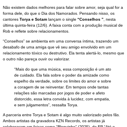
Não existem dados melhores para falar sobre amor, seja qual for a
forma dele, do que o Dia dos Namorados. Pensando nisso, os
cantores
Torya e Sotam
lançam o single
“Conselhos ”
, nesta
última quinta-feira (12/6). A faixa conta com a produção musical de
Rob e reflete sobre relacionamentos.
“Conselhos” se ambienta em uma conversa íntima, trazendo um
desabafo de uma amiga que vê seu amigo envolvido em um
relacionamento tóxico ou destrutivo. Ela tenta alertá-lo, mesmo que
o outro não pareça ouvir ou valorizar.
“Mais do que uma música, essa composição é um ato
de cuidado. Ela fala sobre o poder da amizade como
espelho da verdade, sobre os limites do amor e sobre
a coragem de se reinventar. Em tempos onde tantas
relações são marcadas por jogos de poder e afeto
distorcido, essa letra convida à lucidez, com empatia,
e sem julgamentos”, ressalta Torya.
A parceria entre Torya e Sotam é algo muito valorizado pelos fãs.
Ambos artistas da gravadora KZN Records, os artistas já
colaboraram em faixas como “Bloquinho” (2025), do EP “Até o