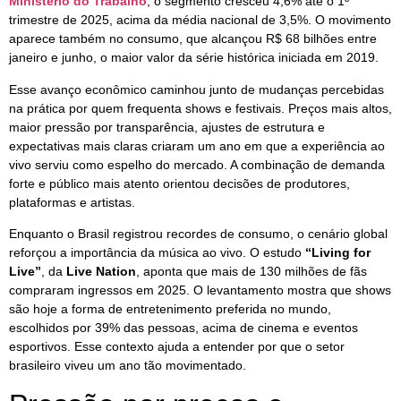
Ministério do Trabalho
, o segmento cresceu 4,6% até o 1º
trimestre de 2025, acima da média nacional de 3,5%. O movimento
aparece também no consumo, que alcançou R$ 68 bilhões entre
janeiro e junho, o maior valor da série histórica iniciada em 2019.
Esse avanço econômico caminhou junto de mudanças percebidas
na prática por quem frequenta shows e festivais. Preços mais altos,
maior pressão por transparência, ajustes de estrutura e
expectativas mais claras criaram um ano em que a experiência ao
vivo serviu como espelho do mercado. A combinação de demanda
forte e público mais atento orientou decisões de produtores,
plataformas e artistas.
Enquanto o Brasil registrou recordes de consumo, o cenário global
reforçou a importância da música ao vivo. O estudo
“Living for
Live”
, da
Live Nation
, aponta que mais de 130 milhões de fãs
compraram ingressos em 2025. O levantamento mostra que shows
são hoje a forma de entretenimento preferida no mundo,
escolhidos por 39% das pessoas, acima de cinema e eventos
esportivos. Esse contexto ajuda a entender por que o setor
brasileiro viveu um ano tão movimentado.