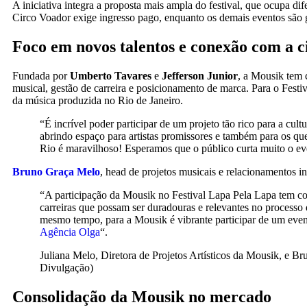
A iniciativa integra a proposta mais ampla do festival, que ocupa d
Circo Voador exige ingresso pago, enquanto os demais eventos são g
Foco em novos talentos e conexão com a c
Fundada por
Umberto Tavares
e
Jefferson Junior
, a Mousik tem 
musical, gestão de carreira e posicionamento de marca. Para o Festi
da música produzida no Rio de Janeiro.
“É incrível poder participar de um projeto tão rico para a cu
abrindo espaço para artistas promissores e também para os qu
Rio é maravilhoso! Esperamos que o público curta muito o ev
Bruno Graça Melo
, head de projetos musicais e relacionamentos in
“A participação da Mousik no Festival Lapa Pela Lapa tem com
carreiras que possam ser duradouras e relevantes no processo
mesmo tempo, para a Mousik é vibrante participar de um event
Agência Olga
“.
Juliana Melo, Diretora de Projetos Artísticos da Mousik, e B
Divulgação)
Consolidação da Mousik no mercado