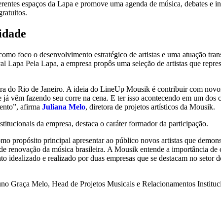
iferentes espaços da Lapa e promove uma agenda de música, debates e in
ratuitos.
idade
como foco o desenvolvimento estratégico de artistas e uma atuação tra
val Lapa Pela Lapa, a empresa propôs uma seleção de artistas que repres
ltura do Rio de Janeiro. A ideia do LineUp Mousik é contribuir com novo
e já vêm fazendo seu corre na cena. E ter isso acontecendo em um dos c
ento”, afirma
Juliana Melo
, diretora de projetos artísticos da Mousik.
stitucionais da empresa, destaca o caráter formador da participação.
o propósito principal apresentar ao público novos artistas que demonst
 de renovação da música brasileira. A Mousik entende a importância de 
o idealizado e realizado por duas empresas que se destacam no setor d
runo Graça Melo, Head de Projetos Musicais e Relacionamentos Instituc