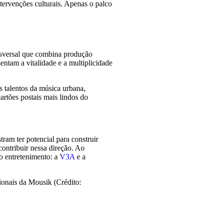
tervenções culturais. Apenas o palco
nsversal que combina produção
entam a vitalidade e a multiplicidade
s talentos da música urbana,
artões postais mais lindos do
ram ter potencial para construir
contribuir nessa direção. Ao
o entretenimento: a
V3A
e a
ionais da Mousik (Crédito: