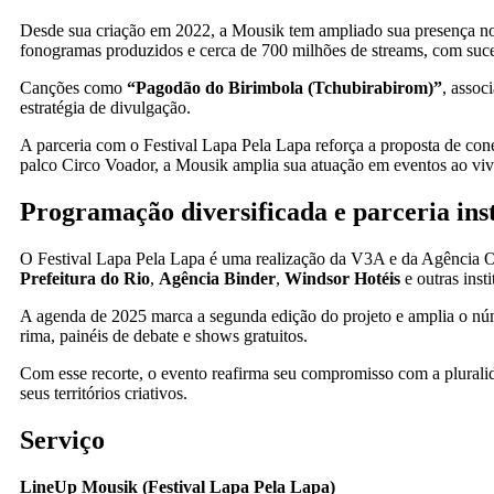
Desde sua criação em 2022, a Mousik tem ampliado sua presença no 
fonogramas produzidos e cerca de 700 milhões de streams, com suce
Canções como
“Pagodão do Birimbola (Tchubirabirom)”
, assoc
estratégia de divulgação.
A parceria com o Festival Lapa Pela Lapa reforça a proposta de con
palco Circo Voador, a Mousik amplia sua atuação em eventos ao vivo 
Programação diversificada e parceria inst
O Festival Lapa Pela Lapa é uma realização da V3A e da Agência 
Prefeitura do Rio
,
Agência Binder
,
Windsor Hotéis
e outras inst
A agenda de 2025 marca a segunda edição do projeto e amplia o núme
rima, painéis de debate e shows gratuitos.
Com esse recorte, o evento reafirma seu compromisso com a pluralid
seus territórios criativos.
Serviço
LineUp Mousik (Festival Lapa Pela Lapa)