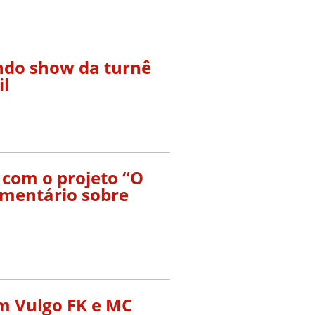
ndo show da turnê
il
 com o projeto “O
umentário sobre
om Vulgo FK e MC