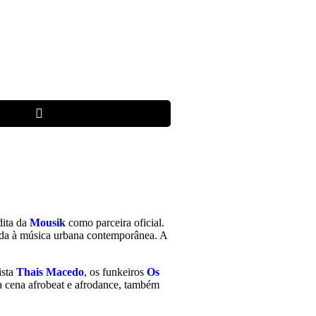
dita da
Mousik
como parceira oficial.
ada à música urbana contemporânea. A
ista
Thais Macedo
, os funkeiros
Os
da cena afrobeat e afrodance, também