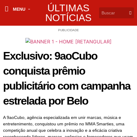
ÚLTIMAS
MENU
NOTÍCIAS
PUBLICIDADE
Exclusivo: 9aoCubo
conquista prêmio
publicitário com campanha
estrelada por Belo
A 9aoCubo, agência especializada em unir marcas, música e
entretenimento, conquistou um prêmio no MMA Smarties, uma
competição anual que celebra a inovação e a eficácia criativa
reconhecendo líderes, marcas, agências e fornecedores que usam